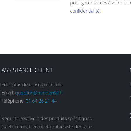
pour gérer l'accès à votre co
confidentialité
.
ASSISTANCE CLIENT
l
Pour plus de renseignements
Email:
question@mmdental.fr
Téléphone:
01 64 26 21 44
Requête relative à des produits spécifiques
Gael Cretois, Gérant et prothésiste dentaire