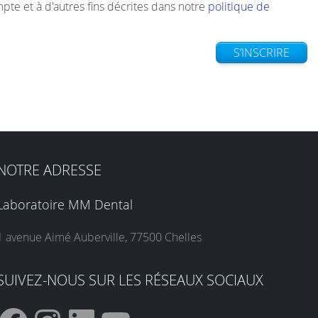
mpte et à d'autres fins décrites dans notre
politique de
S’INSCRIRE
NOTRE ADRESSE
Laboratoire MM Dental
1 avenue Aimé Auberville, 77500 Chelles
SUIVEZ-NOUS SUR LES RÉSEAUX SOCIAUX