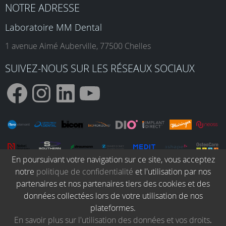
NOTRE ADRESSE
Laboratoire MM Dental
1 avenue Aimé Auberville, 77500 Chelles
SUIVEZ-NOUS SUR LES RÉSEAUX SOCIAUX
F
I
L
Y
a
n
i
o
En poursuivant votre navigation sur ce site, vous acceptez
notre
politique de confidentialité
et l'utilisation par nos
c
s
n
u
partenaires et nos partenaires tiers des cookies et des
données collectées lors de votre utilisation de nos
© MM Dental 2026. Tous droits réservés.
plateformes.
e
t
k
T
Blog dentaire
Protocoles cliniques
En savoir plus sur l'utilisation des données et vos droits
.