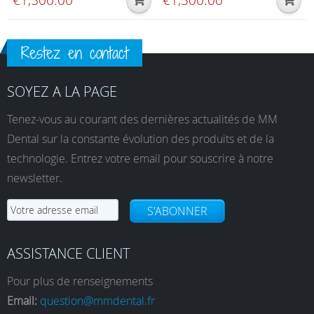
€
1,500.00
€
1,500.00
Restez en contact
SOYEZ A LA PAGE
Tenez-vous au courant des dernières actualités de MM
Dental sur la constante évolution des produits et de la
technologie. Entrez votre email pour souscrire à notre
newsletter.
S'ABONNER
ASSISTANCE CLIENT
Pour plus de renseignements
Email:
question@mmdental.fr