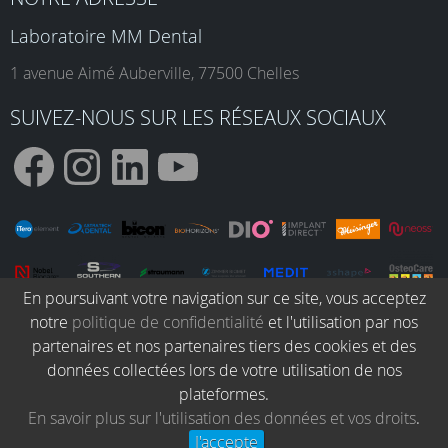
Laboratoire MM Dental
1 avenue Aimé Auberville, 77500 Chelles
SUIVEZ-NOUS SUR LES RÉSEAUX SOCIAUX
F
I
L
Y
a
n
i
o
En poursuivant votre navigation sur ce site, vous acceptez
notre
politique de confidentialité
et l'utilisation par nos
c
s
n
u
partenaires et nos partenaires tiers des cookies et des
© MM Dental 2026. Tous droits réservés.
données collectées lors de votre utilisation de nos
plateformes.
e
t
k
T
Blog dentaire
Protocoles cliniques
En savoir plus sur l'utilisation des données et vos droits
.
Conditions Générales de vente
Politique de confidentialité
J'accepte