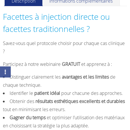
Description
Informations complémentaires
—
Facettes
Facettes à injection directe ou
esthétiques
en
facettes traditionnelles ?
composite
par
Savez-vous quel protocole choisir pour chaque cas clinique
injection
?
directe
Participez à notre webinaire
GRATUIT
et apprenez à :
Distinguer clairement les
avantages et les limites
de
chaque technique.
Identifier le
patient idéal
pour chacune des approches.
Obtenir des
résultats esthétiques excellents et durables
tout en minimisant les erreurs.
Gagner du temps
et optimiser l’utilisation des matériaux
en choisissant la stratégie la plus adaptée.