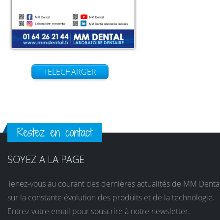
TELECHARGER
Restez en contact
SOYEZ A LA PAGE
Tenez-vous au courant des dernières actualités de MM Denta
sur la constante évolution des produits et de la technologie.
Entrez votre email pour souscrire à notre newsletter.