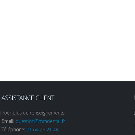
ASSISTANCE CLIENT
l
Pour plus de renseignements
Email:
question@mmdental.fr
Téléphone:
01 64 26 21 44