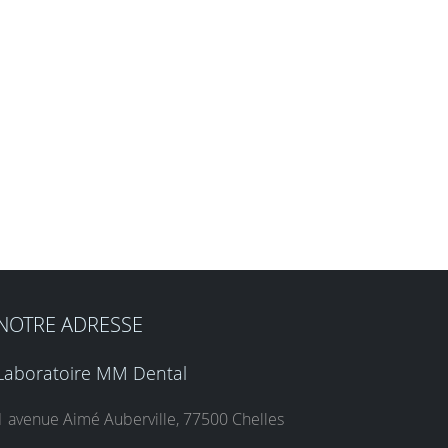
NOTRE ADRESSE
Laboratoire MM Dental
1 avenue Aimé Auberville, 77500 Chelles