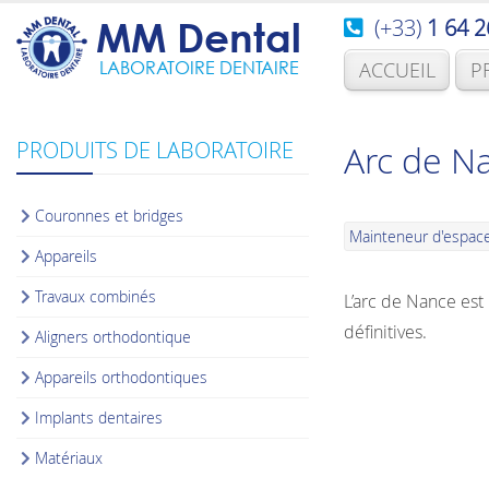
(+33)
1 64 2
MM Dental
LABORATOIRE DENTAIRE
ACCUEIL
P
PRODUITS DE LABORATOIRE
Arc de N
Couronnes et bridges
Mainteneur d'espac
Appareils
Travaux combinés
L’arc de Nance est 
définitives.
Aligners orthodontique
Appareils orthodontiques
Implants dentaires
Matériaux