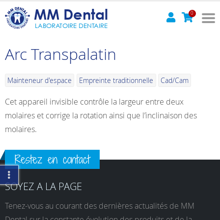
MM Dental
0
LABORATOIRE DENTAIRE
Arc Transpalatin
Mainteneur d'espace
Empreinte traditionnelle
Cad/Cam
Cet appareil invisible contrôle la largeur entre deux
molaires et corrige la rotation ainsi que l’inclinaison des
molaires.
Restez en contact
SOYEZ A LA PAGE
Tenez-vous au courant des dernières actualités de MM
Dental sur la constante évolution des produits et de la