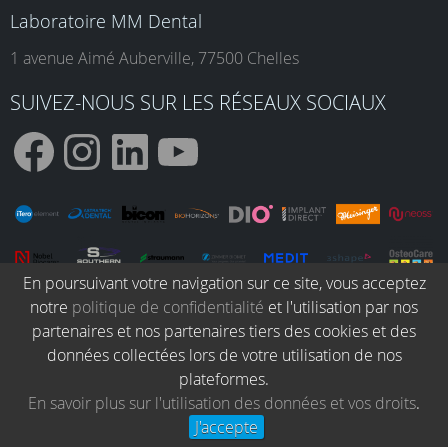
Laboratoire MM Dental
1 avenue Aimé Auberville, 77500 Chelles
SUIVEZ-NOUS SUR LES RÉSEAUX SOCIAUX
F
I
L
Y
a
n
i
o
En poursuivant votre navigation sur ce site, vous acceptez
notre
politique de confidentialité
et l'utilisation par nos
c
s
n
u
partenaires et nos partenaires tiers des cookies et des
données collectées lors de votre utilisation de nos
© MM Dental 2026. Tous droits réservés.
plateformes.
e
t
k
T
Blog dentaire
Protocoles cliniques
En savoir plus sur l'utilisation des données et vos droits
.
Conditions Générales de vente
Politique de confidentialité
J'accepte