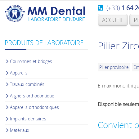
(+33)
1 64 2
MM Dental
LABORATOIRE DENTAIRE
ACCUEIL
P
PRODUITS DE LABORATOIRE
Pilier Zir
Couronnes et bridges
Pilier provisoire
Em
Appareils
Travaux combinés
E-max monolithiq
Aligners orthodontique
Disponible seulem
Appareils orthodontiques
Implants dentaires
Convient 
Matériaux