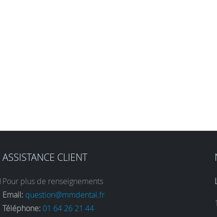
ASSISTANCE CLIENT
l
Pour plus de renseignements
Email:
question@mmdental.fr
Téléphone:
01 64 26 21 44