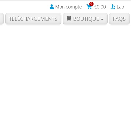
0
Mon compte
€
0.00
Lab
TÉLÉCHARGEMENTS
BOUTIQUE
FAQS
t