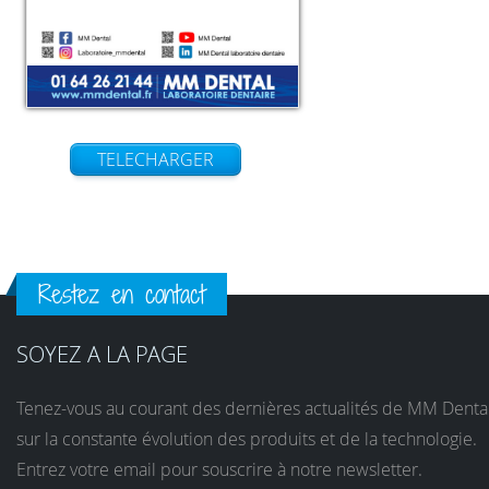
TELECHARGER
Restez en contact
SOYEZ A LA PAGE
Tenez-vous au courant des dernières actualités de MM Denta
sur la constante évolution des produits et de la technologie.
Entrez votre email pour souscrire à notre newsletter.