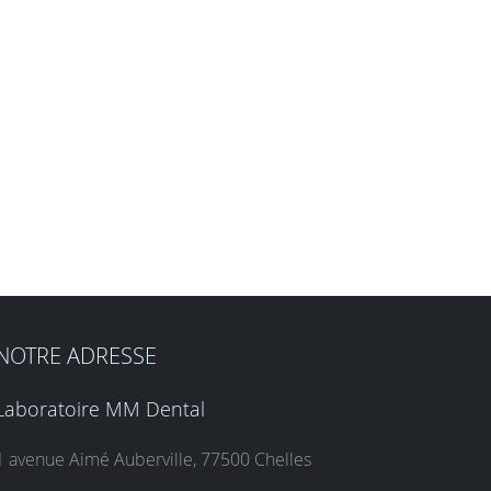
NOTRE ADRESSE
Laboratoire MM Dental
1 avenue Aimé Auberville, 77500 Chelles